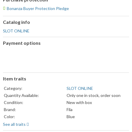
Bonanza Buyer Protection Pledge
Catalog info
SLOT ONLINE
Payment options
PayPal
PayPal,
Maestro
accepted
MasterCard,
accepted
Visa,
Discover,
and
Item traits
American
Express
Category:
SLOT ONLINE
accepted
Quantity Available:
Only one in stock, order soon
Condition:
New with box
Brand:
Fila
Color:
Blue
Department:
Unisex Kids
See all traits
Type:
Athletic