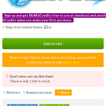
Sign up and get $8.88 bCredits free to use at checkout and anoth
bCredits when you make your first purchase.
More
Ships from United States
info
Add to cart
Share & earn! Sign in, share this or any listing, and you’ll get
commission when it sells.
Learn more
Don't miss out on this item!
There is only 1 left in stock.
Wish list
Remind me later
Share