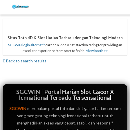
Situs Toto 4D & Slot Harian Terbaru dengan Teknologi Modern
SGCWIN login alternatif
earned a 99.5% satisfaction rating for providing an
excellent experience from start to finish.
View booth >>
Back to search results
SGCWIN | Portal Harian Slot Gacor X
Icnnational Terpadu Tersensational
SGCWIN
merupakan portal toto dan slot gacor harian terbaru
yang mengusung teknologi icnnational terbaru untuk
menghadirkan akses yang cepat, stabil, dan responsif