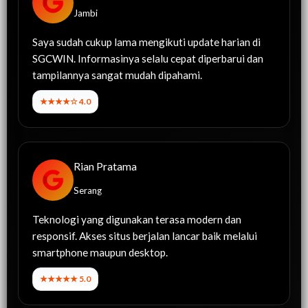
Jambi
Saya sudah cukup lama mengikuti update harian di
SGCWIN. Informasinya selalu cepat diperbarui dan
tampilannya sangat mudah dipahami.
★★★★☆ 4.0
Rian Pratama
Serang
Teknologi yang digunakan terasa modern dan
responsif. Akses situs berjalan lancar baik melalui
smartphone maupun desktop.
★★★★★ 5.0